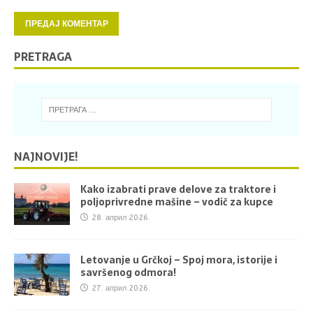
PRETRAGA
NAJNOVIJE!
Kako izabrati prave delove za traktore i
poljoprivredne mašine – vodič za kupce
28. април 2026.
Letovanje u Grčkoj – Spoj mora, istorije i
savršenog odmora!
27. април 2026.