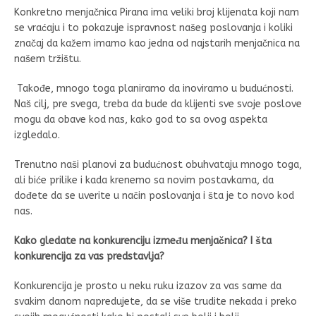
Konkretno menjačnica Pirana ima veliki broj klijenata koji nam
se vraćaju i to pokazuje ispravnost našeg poslovanja i koliki
značaj da kažem imamo kao jedna od najstarih menjačnica na
našem tržištu.
Takođe, mnogo toga planiramo da inoviramo u budućnosti.
Naš cilj, pre svega, treba da bude da klijenti sve svoje poslove
mogu da obave kod nas, kako god to sa ovog aspekta
izgledalo.
Trenutno naši planovi za budućnost obuhvataju mnogo toga,
ali biće prilike i kada krenemo sa novim postavkama, da
dođete da se uverite u način poslovanja i šta je to novo kod
nas.
Kako gledate na konkurenciju između menja
čnica
? I šta
konkurencija za vas predstavlja?
Konkurencija je prosto u neku ruku izazov za vas same da
svakim danom napredujete, da se više trudite nekada i preko