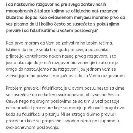
i da nastavimo razgovor na pre svega zahtev naših
mnogobrojnih čitalaca kojima se očigledno naš razgovor
izuzetno dopao. Kao ovlašćenom menjaču moramo prvo da
vas pitamo da li i koliko često se susrećete s pokušajima
prevare i sa falsifikatima u vašem poslovanju?
Kao prvo moram da Vam se zahvalim na lepim rečima.
Ističem da me je veliki broj ljudi pre svega poznanika i
prijatelja kontaktirao nakon našeg prvog razgovora, što
jasno ukazuje da je naš razgovor bio zanimljiv i zato mi je
drago da nastavljamo naš razgovor. I još jednom vam se
zahvaljujem na pozivu i mogućnosti da sa Vama razgovaram.
Problem prevara i falsifikata je u ovom poslu nešto sa čime
se susrećete da ne kažem svakodnevno, ali izvesno često.
Češće nego na drugim poslovima te sa tim u vezi postoje
neka pravila i procedure koje se moraju poštovati pogotovo
kada su falsifkati u pitanju. Mi se strogo držimo pravila i
procedura koje su propisane i shodno njima postupamo u
svakodnevnom poslovanju.