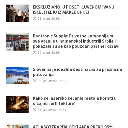
EKSKLUZIVNO: U POSETI ČUVENOM IVANU
ISCELITELJU IZ MAKEDONIJE!
21. март 2026.
Beatronic Supply: Privatne kompanije su
sve važnije u namenskoj industriji Srbije i
pokazale su se kao pouzdan partner državi
20. март 2026.
Slovenija je idealna destinacija za praznična
putovanja
25. децембар 2025.
Kako se lasersko sečenje metala koristi u
dizajnu i arhitekturi?
23. децембар 2025.
ATLASOTERAPIJA OTKLANJA PREKO 95%