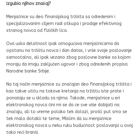
izgubio njihov značaj?
Menjačnice su deo finansijskog tržišta sa određenim i
specijalizovanim ciljem radi otkupa i prodaje efektivnog
stranog novca od fizičkih lica.
Ova uska delatnost ipak omogućava menjačnicama da
opstanu na tržištu novca i dan danas, i vrše svoje poslovanje
samostalno, ali ipak vezano zbog poslovne banke sa kojom
moraju da imaju zaključen ugovor i zbog određenih propisa
Narodne banke Srbije.
Na taj način menjačnice su značajan deo finansijskog tržišta i
kao takve utiču na tokove kretanja na tržištu iste prate i
ponašaju se u skladu sa njima. Takođe, menjačnice u eri
elektronskog novca čini mi se da će sve više dobijati na
značaju, ali to vreme polako tek dolazi, prošli put smo se
tek malo dotakli te teme, Mislim da su menjačnice
elektronskog novca u neku ruku budućnost poslovanja u ovoj
tako reći branši.