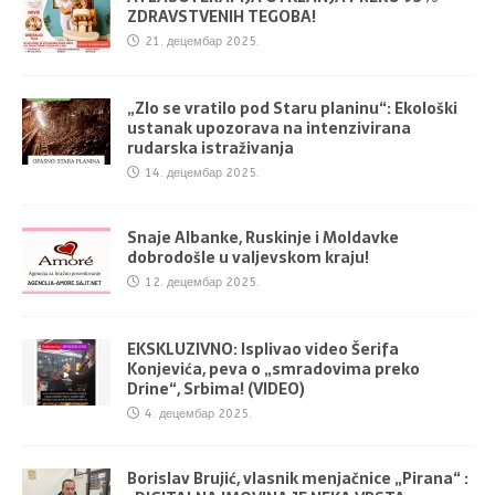
ZDRAVSTVENIH TEGOBA!
21. децембар 2025.
„Zlo se vratilo pod Staru planinu“: Ekološki
ustanak upozorava na intenzivirana
rudarska istraživanja
14. децембар 2025.
Snaje Albanke, Ruskinje i Moldavke
dobrodošle u valjevskom kraju!
12. децембар 2025.
EKSKLUZIVNO: Isplivao video Šerifa
Konjevića, peva o „smradovima preko
Drine“, Srbima! (VIDEO)
4. децембар 2025.
Borislav Brujić, vlasnik menjačnice „Pirana“ :