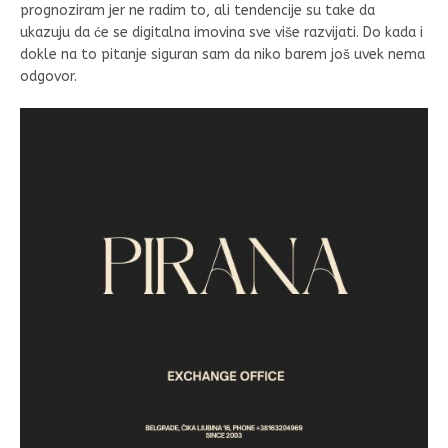
prognoziram jer ne radim to, ali tendencije su take da
ukazuju da će se digitalna imovina sve više razvijati. Do kada i
dokle na to pitanje siguran sam da niko barem još uvek nema
odgovor.