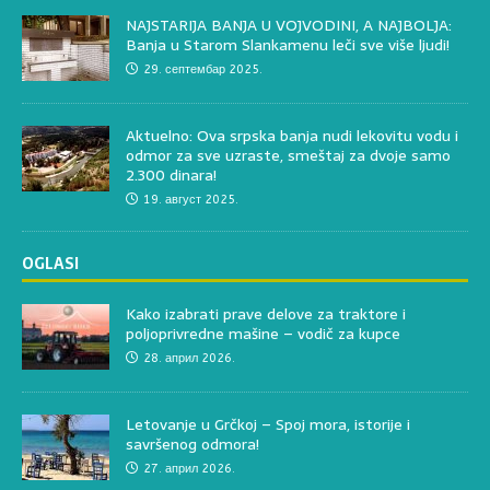
NAJSTARIJA BANJA U VOJVODINI, A NAJBOLJA:
Banja u Starom Slankamenu leči sve više ljudi!
29. септембар 2025.
Aktuelno: Ova srpska banja nudi lekovitu vodu i
odmor za sve uzraste, smeštaj za dvoje samo
2.300 dinara!
19. август 2025.
OGLASI
Kako izabrati prave delove za traktore i
poljoprivredne mašine – vodič za kupce
28. април 2026.
Letovanje u Grčkoj – Spoj mora, istorije i
savršenog odmora!
27. април 2026.