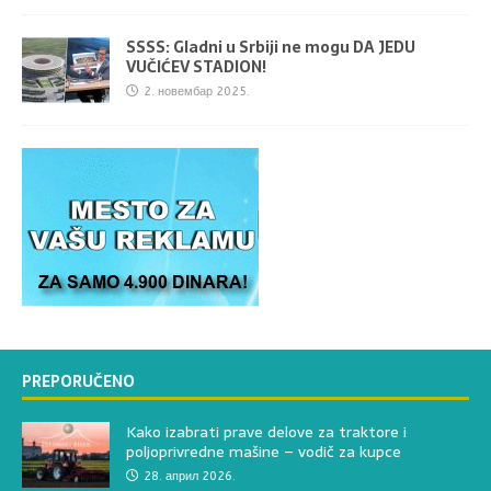
SSSS: Gladni u Srbiji ne mogu DA JEDU
VUČIĆEV STADION!
2. новембар 2025.
PREPORUČENO
Kako izabrati prave delove za traktore i
poljoprivredne mašine – vodič za kupce
28. април 2026.