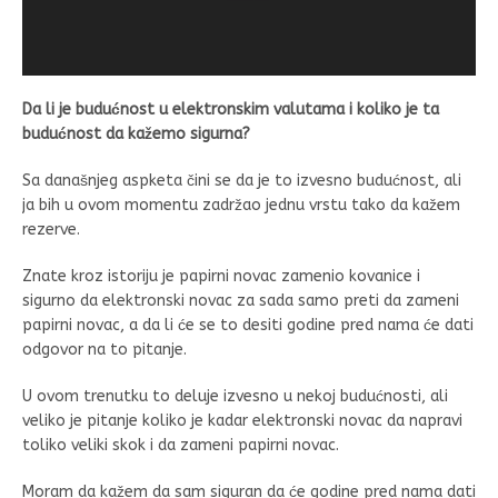
Da li je budućnost u elektronskim valutama i koliko je ta
budućnost da kažemo sigurna?
Sa današnjeg aspketa čini se da je to izvesno budućnost, ali
ja bih u ovom momentu zadržao jednu vrstu tako da kažem
rezerve.
Znate kroz istoriju je papirni novac zamenio kovanice i
sigurno da elektronski novac za sada samo preti da zameni
papirni novac, a da li će se to desiti godine pred nama će dati
odgovor na to pitanje.
U ovom trenutku to deluje izvesno u nekoj budućnosti, ali
veliko je pitanje koliko je kadar elektronski novac da napravi
toliko veliki skok i da zameni papirni novac.
Moram da kažem da sam siguran da će godine pred nama dati