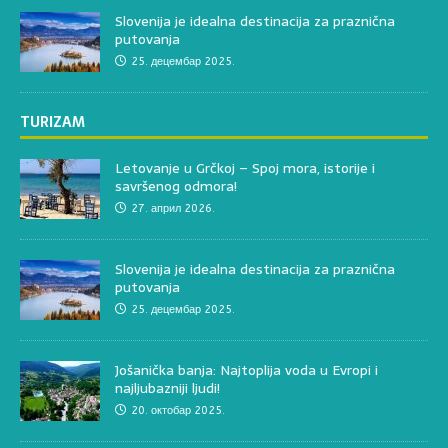
Slovenija je idealna destinacija za praznična
putovanja
25. децембар 2025.
TURIZAM
Letovanje u Grčkoj – Spoj mora, istorije i
savršenog odmora!
27. април 2026.
Slovenija je idealna destinacija za praznična
putovanja
25. децембар 2025.
Jošanička banja: Najtoplija voda u Evropi i
najljubazniji ljudi!
20. октобар 2025.