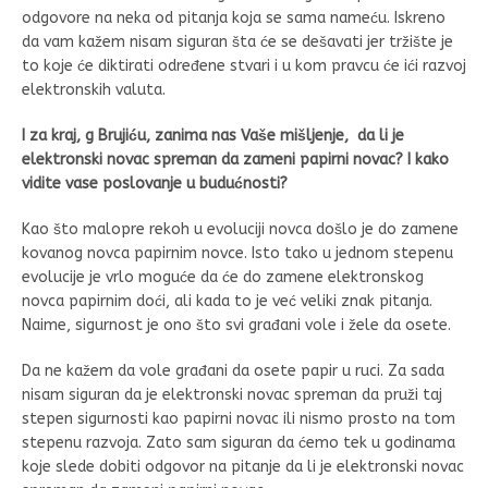
odgovore na neka od pitanja koja se sama nameću. Iskreno
da vam kažem nisam siguran šta će se dešavati jer tržište je
to koje će diktirati određene stvari i u kom pravcu će ići razvoj
elektronskih valuta.
I za kraj, g Brujiću, zanima nas Vaše mišljenje, da li je
elektronski novac spreman da zameni papirni novac? I kako
vidite vase poslovanje u budućnosti?
Kao što malopre rekoh u evoluciji novca došlo je do zamene
kovanog novca papirnim novce. Isto tako u jednom stepenu
evolucije je vrlo moguće da će do zamene elektronskog
novca papirnim doći, ali kada to je već veliki znak pitanja.
Naime, sigurnost je ono što svi građani vole i žele da osete.
Da ne kažem da vole građani da osete papir u ruci. Za sada
nisam siguran da je elektronski novac spreman da pruži taj
stepen sigurnosti kao papirni novac ili nismo prosto na tom
stepenu razvoja. Zato sam siguran da ćemo tek u godinama
koje slede dobiti odgovor na pitanje da li je elektronski novac