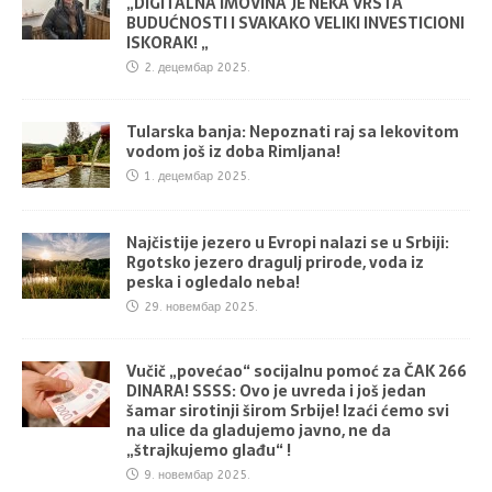
„DIGITALNA IMOVINA JE NEKA VRSTA
BUDUĆNOSTI I SVAKAKO VELIKI INVESTICIONI
ISKORAK! „
2. децембар 2025.
Tularska banja: Nepoznati raj sa lekovitom
vodom još iz doba Rimljana!
1. децембар 2025.
Najčistije jezero u Evropi nalazi se u Srbiji:
Rgotsko jezero dragulj prirode, voda iz
peska i ogledalo neba!
29. новембар 2025.
Vučič „povećao“ socijalnu pomoć za ČAK 266
DINARA! SSSS: Ovo je uvreda i još jedan
šamar sirotinji širom Srbije! Izaći ćemo svi
na ulice da gladujemo javno, ne da
„štrajkujemo glađu“ !
9. новембар 2025.