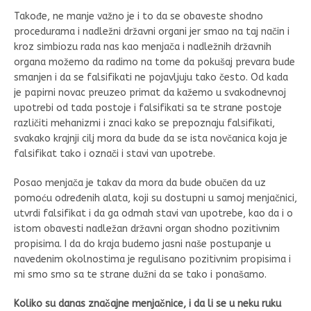
Takođe, ne manje važno je i to da se obaveste shodno
procedurama i nadležni državni organi jer smao na taj način i
kroz simbiozu rada nas kao menjača i nadležnih državnih
organa možemo da radimo na tome da pokušaj prevara bude
smanjen i da se falsifikati ne pojavljuju tako često. Od kada
je papirni novac preuzeo primat da kažemo u svakodnevnoj
upotrebi od tada postoje i falsifikati sa te strane postoje
različiti mehanizmi i znaci kako se prepoznaju falsifikati,
svakako krajnji cilj mora da bude da se ista novčanica koja je
falsifikat tako i označi i stavi van upotrebe.
Posao menjača je takav da mora da bude obučen da uz
pomoću određenih alata, koji su dostupni u samoj menjačnici,
utvrdi falsifikat i da ga odmah stavi van upotrebe, kao da i o
istom obavesti nadležan državni organ shodno pozitivnim
propisima. I da do kraja budemo jasni naše postupanje u
navedenim okolnostima je regulisano pozitivnim propisima i
mi smo smo sa te strane dužni da se tako i ponašamo.
Koliko su danas značajne menjačnice, i da li se u neku ruku