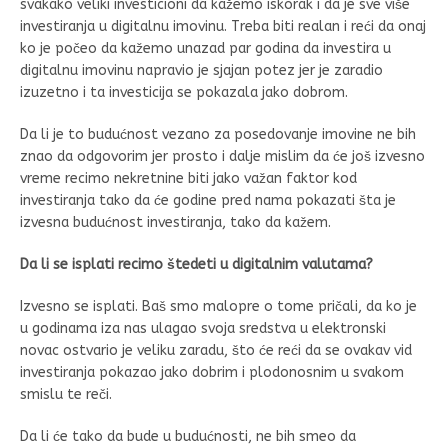
svakako veliki investicioni da kažemo iskorak i da je sve više
investiranja u digitalnu imovinu. Treba biti realan i reći da onaj
ko je počeo da kažemo unazad par godina da investira u
digitalnu imovinu napravio je sjajan potez jer je zaradio
izuzetno i ta investicija se pokazala jako dobrom.
Da li je to budućnost vezano za posedovanje imovine ne bih
znao da odgovorim jer prosto i dalje mislim da će još izvesno
vreme recimo nekretnine biti jako važan faktor kod
investiranja tako da će godine pred nama pokazati šta je
izvesna budućnost investiranja, tako da kažem.
Da li se isplati recimo štedeti u digitalnim valutama?
Izvesno se isplati. Baš smo malopre o tome pričali, da ko je
u godinama iza nas ulagao svoja sredstva u elektronski
novac ostvario je veliku zaradu, što će reći da se ovakav vid
investiranja pokazao jako dobrim i plodonosnim u svakom
smislu te reči.
Da li će tako da bude u budućnosti, ne bih smeo da