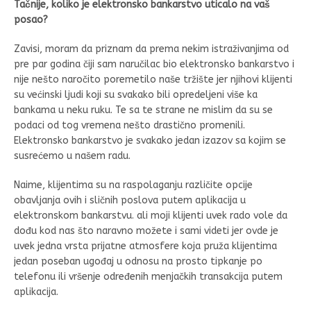
Tačnije, koliko je elektronsko bankarstvo uticalo na vaš
posao?
Zavisi, moram da priznam da prema nekim istraživanjima od
pre par godina čiji sam naručilac bio elektronsko bankarstvo i
nije nešto naročito poremetilo naše tržište jer njihovi klijenti
su većinski ljudi koji su svakako bili opredeljeni više ka
bankama u neku ruku. Te sa te strane ne mislim da su se
podaci od tog vremena nešto drastično promenili.
Elektronsko bankarstvo je svakako jedan izazov sa kojim se
susrećemo u našem radu.
Naime, klijentima su na raspolaganju različite opcije
obavljanja ovih i sličnih poslova putem aplikacija u
elektronskom bankarstvu. ali moji klijenti uvek rado vole da
dođu kod nas što naravno možete i sami videti jer ovde je
uvek jedna vrsta prijatne atmosfere koja pruža klijentima
jedan poseban ugođaj u odnosu na prosto tipkanje po
telefonu ili vršenje određenih menjačkih transakcija putem
aplikacija.