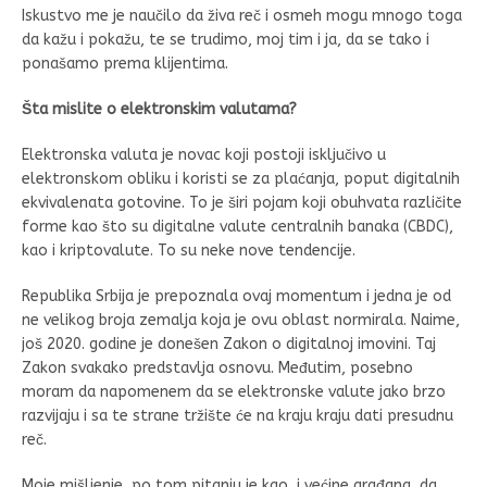
Iskustvo me je naučilo da živa reč i osmeh mogu mnogo toga
da kažu i pokažu, te se trudimo, moj tim i ja, da se tako i
ponašamo prema klijentima.
Šta mislite o elektronskim valutama?
Elektronska valuta je novac koji postoji isključivo u
elektronskom obliku i koristi se za plaćanja, poput digitalnih
ekvivalenata gotovine. To je širi pojam koji obuhvata različite
forme kao što su digitalne valute centralnih banaka (CBDC),
kao i kriptovalute. To su neke nove tendencije.
Republika Srbija je prepoznala ovaj momentum i jedna je od
ne velikog broja zemalja koja je ovu oblast normirala. Naime,
još 2020. godine je donešen Zakon o digitalnoj imovini. Taj
Zakon svakako predstavlja osnovu. Međutim, posebno
moram da napomenem da se elektronske valute jako brzo
razvijaju i sa te strane tržište će na kraju kraju dati presudnu
reč.
Moje mišljenje, po tom pitanju je kao, i većine građana, da