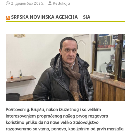
2. децембар 2025.
Redakcija
SRPSKA NOVINSKA AGENCIJA – SIA
Poštovani g. Brujiću, nakon izuzetnog i sa velikim
interesovanjem propraćenog našeg prvog razgovora
koristimo priliku da na naše veliko zadovoljstvo
razgovaramo sa vama, ponovo, kao jednim od prvih menjača