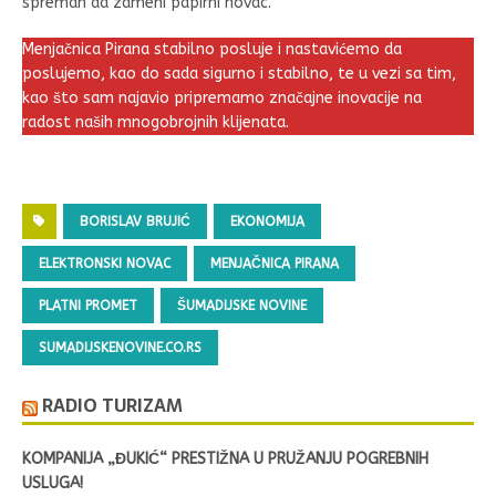
spreman da zameni papirni novac.
Menjačnica Pirana stabilno posluje i nastavićemo da
poslujemo, kao do sada sigurno i stabilno, te u vezi sa tim,
kao što sam najavio pripremamo značajne inovacije na
radost naših mnogobrojnih klijenata.
BORISLAV BRUJIĆ
EKONOMIJA
ELEKTRONSKI NOVAC
MENJAČNICA PIRANA
PLATNI PROMET
ŠUMADIJSKE NOVINE
SUMADIJSKENOVINE.CO.RS
RADIO TURIZAM
KOMPANIJA „ĐUKIĆ“ PRESTIŽNA U PRUŽANJU POGREBNIH
USLUGA!