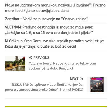
Plaža na Jadranskom moru koju nazivaju „Havajima“: Tirkizno
more i beli šljunak ostavljaju bez daha!
Zanzibar – Vodič za putovanje na ’’Ostrvo začina’’
VIJETNAM: Predivna destinacija iz snova za male pare:
„Ležaljke su 1 €, a sa 15 evra ceo dan jedete i pijete!“
Ni Grčka, ni Crna Gora, sve više srpskih porodica ovde letuje:
Kažu da je jeftinije, a plaže su baš za decu!
PREVIOUS
Tularska banja: Nepoznati raj sa lekovitom
vodom još iz doba Rimljana!
NEXT
EKSKLUZIVNO: Isplivao video Šerifa Konjevića,
peva o „smradovima preko Drine“, Srbima! (VIDEO)