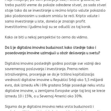
treba pustiti vreme da pokaže određene stvari, za sada stvari
stoje tako da se investiranje u recimo kripto valute pokazalo
jako plodonosnim u svakom smislu te reči. Kripto valute i
samo investiranje u iste, donelo je značajn profit
investitorima i ljudima koji su se odlučili za taj korak.
Kako će biti u nekoj perspektivi to ćemo da vidimo.
Da li je digitalna imovina budućnost kako štednje tako i
posedovanja imovine uzimajući u obzir dešavanja u svetu?
Digitalna imovina poslednjih godina postaje sve važniji deo
savremenog poslovanja i investiranja. Prema nekim
istraživanjima, procenjuje se da je tržišna kapitalizacija
vrednosti digitalne imovine u Republici Srbiji oko 5,5 milijardi
evra, dok između 4% i 6% građana Srbije poseduje neku vrstu
digitalne imovine, u zemljama Evropske unije taj broj se kreće
između 10 i 15%, a u Severnoj Americi oko 30%.
Sigurno da je digitalna imovina neka vrsta budućnosti i