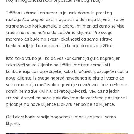
svojih mogućnosti kako bi postali sve bolji i bolji.
Tržišna i zdrava konkurencija je uvek dobra. Iz prostog
razloga što pogodnosti mogu samo da imaju klijenti i sa te
strane svaka konkurencija je dobra i mi menjači ćemo se više
truditi na razne načine da zadržimo klijente. Pre svega
moramo da budemo svesni okolnosti da samo zdrava
konkurencije je ta konkurencija koja je dobra za tržište.
Isto tako važno je i to da vas konkurencija gura napred jer
takmičeći se za klijente na tržištu možete samo i vi i
konkurencija da napredujete, kako bi očuvali postojeće i dobili
nove klijente. Iz svega napred navedenog je bitno i važno da
se konkurencija međusobno poštuje i uvažava i da između nas
samih nema zle krvi niti osvetoljubivosti, već da na jedan
tržišno dozvoljen način pokušavamo da zadržimo postojeće i
pridobijemo nove klijente u okviru fer borbe za klijente.
Od takve konkurencije pogodnosti mogu da imaju samo
klijenti.