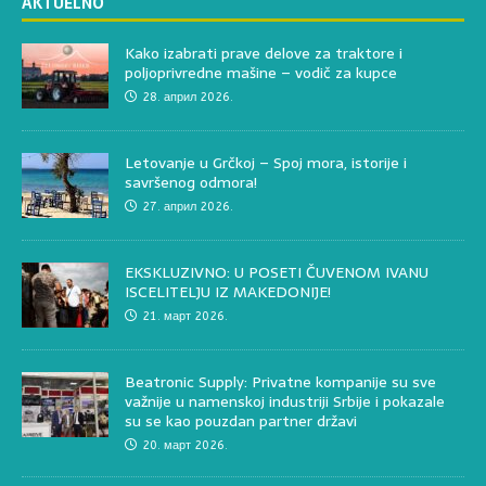
AKTUELNO
Kako izabrati prave delove za traktore i
poljoprivredne mašine – vodič za kupce
28. април 2026.
Letovanje u Grčkoj – Spoj mora, istorije i
savršenog odmora!
27. април 2026.
EKSKLUZIVNO: U POSETI ČUVENOM IVANU
ISCELITELJU IZ MAKEDONIJE!
21. март 2026.
Beatronic Supply: Privatne kompanije su sve
važnije u namenskoj industriji Srbije i pokazale
su se kao pouzdan partner državi
20. март 2026.