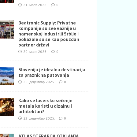
21. март 2026.
0
Beatronic Supply: Privatne
kompanije su sve važnije u
namenskoj industriji Srbije i
pokazale su se kao pouzdan
partner državi
20. март 2026.
0
Slovenija je idealna destinacija
za praznična putovanja
25. децембар 2025.
0
Kako se lasersko sečenje
metala koristi u dizajnu i
arhitekturi?
23. децембар 2025.
0
ATLASOTERAPIJA OTKLANJA