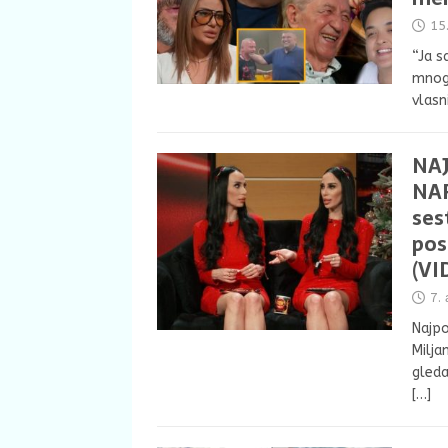
15
“Ja s
mnogo
vlasn
NA
NAP
ses
pos
(VI
7.
Najpo
Milja
gleda
[…]