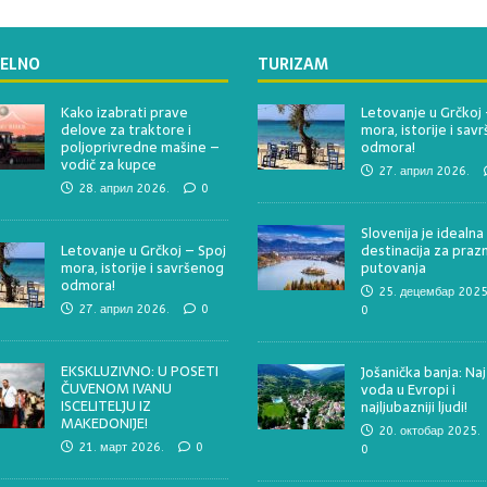
ELNO
TURIZAM
Kako izabrati prave
Letovanje u Grčkoj 
delove za traktore i
mora, istorije i sav
poljoprivredne mašine –
odmora!
vodič za kupce
27. април 2026.
28. април 2026.
0
Slovenija je idealna
Letovanje u Grčkoj – Spoj
destinacija za praz
mora, istorije i savršenog
putovanja
odmora!
25. децембар 2025
27. април 2026.
0
0
EKSKLUZIVNO: U POSETI
Jošanička banja: Naj
ČUVENOM IVANU
voda u Evropi i
ISCELITELJU IZ
najljubazniji ljudi!
MAKEDONIJE!
20. октобар 2025.
21. март 2026.
0
0