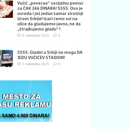
Vučič „povećao“ socijalnu pomoć
za ČAK 266 DINARA! SSSS: Ovo je
uvreda i još jedan šamar sirotinji
širom Srbije! Izaći ćemo svi na
ulice da gladujemo javno, ne da
„štrajkujemo glađu“ !
9. новембар 2025.
0
SSSS: Gladni u Srbiji ne mogu DA
JEDU VUČIĆEV STADION!
2. новембар 2025.
0