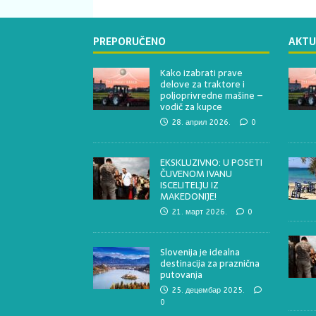
PREPORUČENO
AKTU
Kako izabrati prave
delove za traktore i
poljoprivredne mašine –
vodič za kupce
28. април 2026.
0
EKSKLUZIVNO: U POSETI
ČUVENOM IVANU
ISCELITELJU IZ
MAKEDONIJE!
21. март 2026.
0
Slovenija je idealna
destinacija za praznična
putovanja
25. децембар 2025.
0