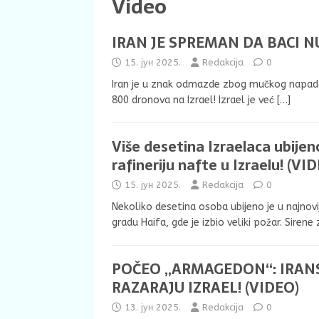
Video
IRAN JE SPREMAN DA BACI 
15. јун 2025.
Redakcija
0
Iran je u znak odmazde zbog mučkog napada I
800 dronova na Izrael! Izrael je već
[…]
Više desetina Izraelaca ubije
rafineriju nafte u Izraelu! (VI
15. јун 2025.
Redakcija
0
Nekoliko desetina osoba ubijeno je u najnov
gradu Haifa, gde je izbio veliki požar. Sirene
POČEO „ARMAGEDON“: IRANS
RAZARAJU IZRAEL! (VIDEO)
13. јун 2025.
Redakcija
0