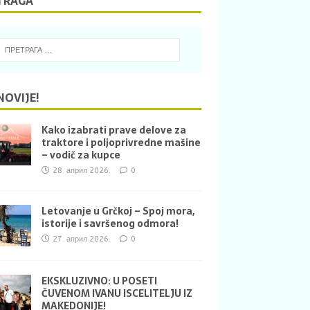
TRAGA
NOVIJE!
Kako izabrati prave delove za
traktore i poljoprivredne mašine
– vodič za kupce
28. април 2026.
0
Letovanje u Grčkoj – Spoj mora,
istorije i savršenog odmora!
27. април 2026.
0
EKSKLUZIVNO: U POSETI
ČUVENOM IVANU ISCELITELJU IZ
MAKEDONIJE!