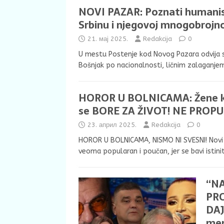
NOVI PAZAR: Poznati humanist
Srbinu i njegovoj mnogobrojno
21. мај 2025.
Redakcija
0
U mestu Postenje kod Novog Pazara odvija se
Bošnjak po nacionalnosti, ličnim zalaganjem
HOROR U BOLNICAMA: Žene ko
se BORE ZA ŽIVOT! NE PROPU
23. април 2025.
Redakcija
0
HOROR U BOLNICAMA, NISMO NI SVESNI! Novi
veoma popularan i poučan, jer se bavi isti
“N
PRO
DAJ
men