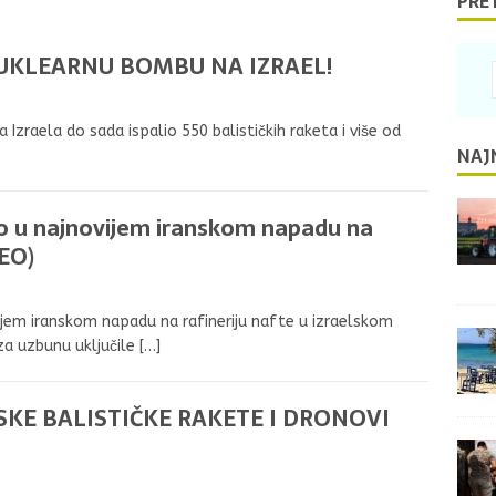
PRE
NUKLEARNU BOMBU NA IZRAEL!
zraela do sada ispalio 550 balističkih raketa i više od
NAJ
no u najnovijem iranskom napadu na
DEO)
ijem iranskom napadu na rafineriju nafte u izraelskom
 za uzbunu uključile
[…]
KE BALISTIČKE RAKETE I DRONOVI