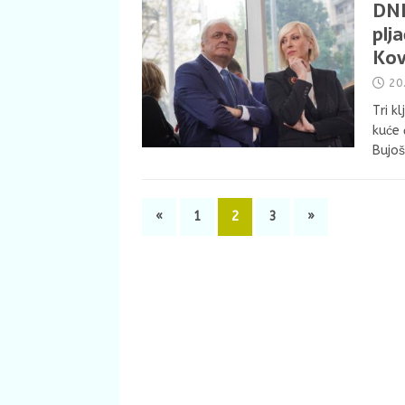
DNE
plj
Kov
20
Tri k
kuće 
Bujoš
«
1
2
3
»