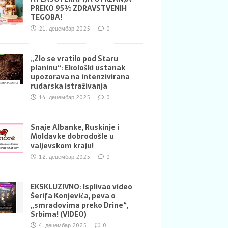
PREKO 95% ZDRAVSTVENIH
TEGOBA!
21. децембар 2025.
0
„Zlo se vratilo pod Staru
planinu“: Ekološki ustanak
upozorava na intenzivirana
rudarska istraživanja
14. децембар 2025.
0
Snaje Albanke, Ruskinje i
Moldavke dobrodošle u
valjevskom kraju!
12. децембар 2025.
0
EKSKLUZIVNO: Isplivao video
Šerifa Konjevića, peva o
„smradovima preko Drine“,
Srbima! (VIDEO)
4. децембар 2025.
0