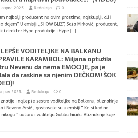
. април 2025.
Redakcija
0
am najbolji producent na ovim prostima, najskuplji, ali i
 dajem” U emisiji ,,SHOW BLIZ”, Saša Mirković, producent,
ik i direktor Hype produkcije i Hype
[…]
JLEPŠE VODITELJKE NA BALKANU
RAVILE KARAMBOL: Miljana optužila
tru Nevenu da nema EMOCIJE, pa je
lala da raskine sa njenim DEČKOM! ŠOK
DEO)!
 април 2025.
Redakcija
0
znatije i najlepše sestre voditeljke na Balkanu, bliznakinje
na i Nevena Arsić , gostovale su u emisiji “ Ko si kad ne
 nikoga ” autora i voditelja Galiba Gicića. Bliznakinje koje