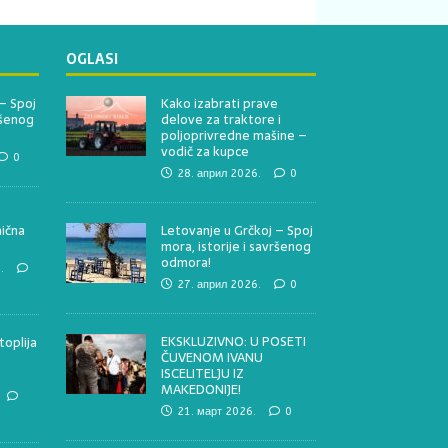
OGLASI
– Spoj
Kako izabrati prave
ršenog
delove za traktore i
poljoprivredne mašine –
vodič za kupce
0
28. април 2026.
0
nična
Letovanje u Grčkoj – Spoj
mora, istorije i savršenog
odmora!
.
27. април 2026.
0
EKSKLUZIVNO: U POSETI
toplija
ČUVENOM IVANU
ISCELITELJU IZ
MAKEDONIJE!
21. март 2026.
0