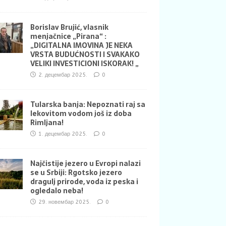
Borislav Brujić, vlasnik
menjačnice „Pirana“ :
„DIGITALNA IMOVINA JE NEKA
VRSTA BUDUĆNOSTI I SVAKAKO
VELIKI INVESTICIONI ISKORAK! „
2. децембар 2025.
0
Tularska banja: Nepoznati raj sa
lekovitom vodom još iz doba
Rimljana!
1. децембар 2025.
0
Najčistije jezero u Evropi nalazi
se u Srbiji: Rgotsko jezero
dragulj prirode, voda iz peska i
ogledalo neba!
29. новембар 2025.
0