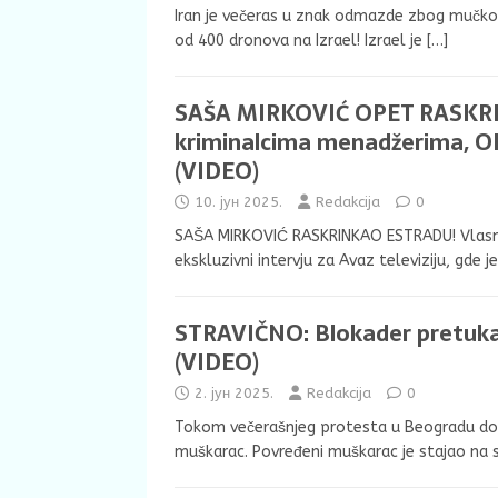
Iran je večeras u znak odmazde zbog mučkog n
od 400 dronova na Izrael! Izrael je
[…]
SAŠA MIRKOVIĆ OPET RASKRIN
kriminalcima menadžerima, 
(VIDEO)
10. јун 2025.
Redakcija
0
SAŠA MIRKOVIĆ RASKRINKAO ESTRADU! Vlasnik 
ekskluzivni intervju za Avaz televiziju, gde j
STRAVIČNO: Blokader pretuka
(VIDEO)
2. јун 2025.
Redakcija
0
Tokom večerašnjeg protesta u Beogradu doš
muškarac. Povređeni muškarac je stajao na 