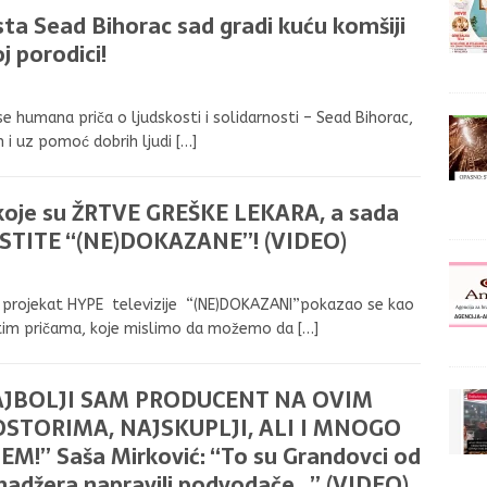
a Sead Bihorac sad gradi kuću komšiji
j porodici!
 humana priča o ljudskosti i solidarnosti – Sead Bihorac,
 i uz pomoć dobrih ljudi
[…]
je su ŽRTVE GREŠKE LEKARA, a sada
STITE “(NE)DOKAZANE”! (VIDEO)
 projekat HYPE televizije “(NE)DOKAZANI”pokazao se kao
nitim pričama, koje mislimo da možemo da
[…]
AJBOLJI SAM PRODUCENT NA OVIM
STORIMA, NAJSKUPLJI, ALI I MNOGO
EM!” Saša Mirković: “To su Grandovci od
adžera napravili podvodače…” (VIDEO)