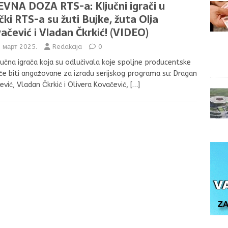
VNA DOZA RTS-a: Ključni igrači u
ački RTS-a su žuti Bujke, žuta Olja
ačević i Vladan Čkrkić! (VIDEO)
. март 2025.
Redakcija
0
ljučna igrača koja su odlučivala koje spoljne producentske
će biti angažovane za izradu serijskog programa su: Dragan
ević, Vladan Čkrkić i Olivera Kovačević,
[…]