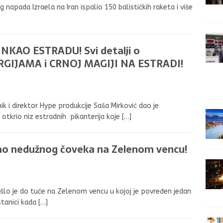
apada Izraela na Iran ispalio 150 balističkih raketa i više
KAO ESTRADU! Svi detalji o
ORGIJAMA i CRNOJ MAGIJI NA ESTRADI!
i direktor Hype produkcije Saša Mirković dao je
e otkrio niz estradnih pikanterija koje
[…]
o nedužnog čoveka na Zelenom vencu!
lo je do tuče na Zelenom vencu u kojoj je povređen jedan
stanici kada
[…]