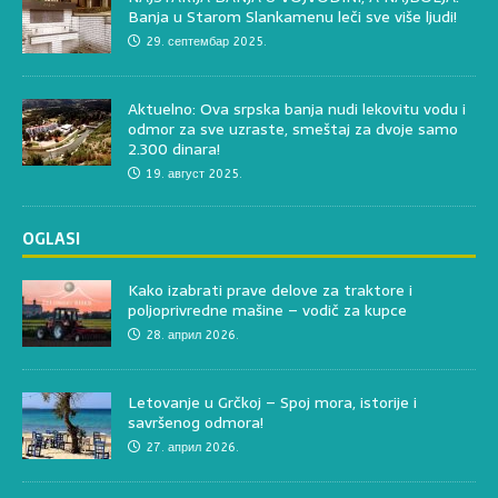
Banja u Starom Slankamenu leči sve više ljudi!
29. септембар 2025.
Aktuelno: Ova srpska banja nudi lekovitu vodu i
odmor za sve uzraste, smeštaj za dvoje samo
2.300 dinara!
19. август 2025.
OGLASI
Kako izabrati prave delove za traktore i
poljoprivredne mašine – vodič za kupce
28. април 2026.
Letovanje u Grčkoj – Spoj mora, istorije i
savršenog odmora!
27. април 2026.