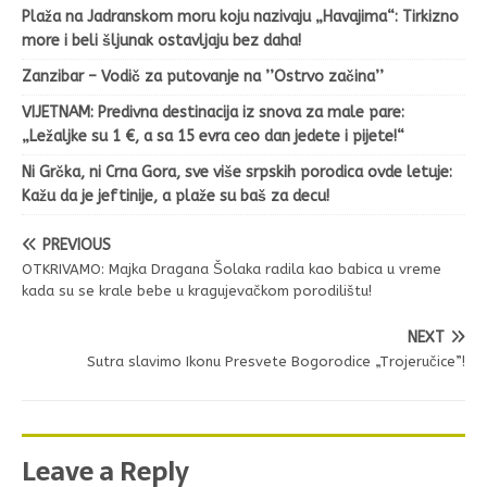
Plaža na Jadranskom moru koju nazivaju „Havajima“: Tirkizno
more i beli šljunak ostavljaju bez daha!
Zanzibar – Vodič za putovanje na ’’Ostrvo začina’’
VIJETNAM: Predivna destinacija iz snova za male pare:
„Ležaljke su 1 €, a sa 15 evra ceo dan jedete i pijete!“
Ni Grčka, ni Crna Gora, sve više srpskih porodica ovde letuje:
Kažu da je jeftinije, a plaže su baš za decu!
PREVIOUS
OTKRIVAMO: Majka Dragana Šolaka radila kao babica u vreme
kada su se krale bebe u kragujevačkom porodilištu!
NEXT
Sutra slavimo Ikonu Presvete Bogorodice „Trojeručice”!
Leave a Reply