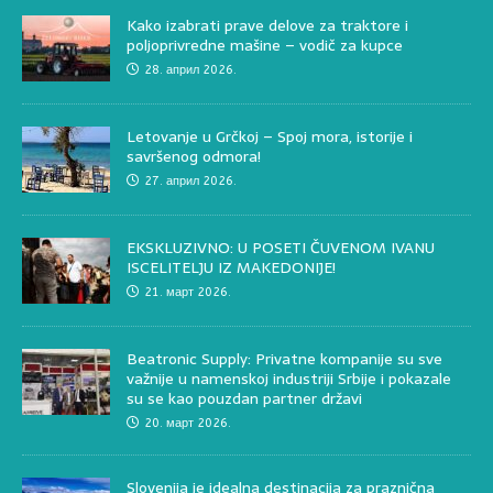
Kako izabrati prave delove za traktore i
poljoprivredne mašine – vodič za kupce
28. април 2026.
Letovanje u Grčkoj – Spoj mora, istorije i
savršenog odmora!
27. април 2026.
EKSKLUZIVNO: U POSETI ČUVENOM IVANU
ISCELITELJU IZ MAKEDONIJE!
21. март 2026.
Beatronic Supply: Privatne kompanije su sve
važnije u namenskoj industriji Srbije i pokazale
su se kao pouzdan partner državi
20. март 2026.
Slovenija je idealna destinacija za praznična