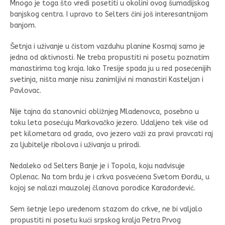
Mnogo je toga što vredi posetiti u okolini ovog šumadijskog
banjskog centra. I upravo to Selters čini još interesantnijom
banjom.
Šetnja i uživanje u čistom vazduhu planine Kosmaj samo je
jedna od aktivnosti. Ne treba propustiti ni posetu poznatim
manastirima tog kraja. Iako Tresije spada ju u red posećenijih
svetinja, ništa manje nisu zanimljivi ni manastiri Kasteljan i
Pavlovac.
Nije tajna da stanovnici obližnjeg Mladenovca, posebno u
toku leta posećuju Markovačko jezero. Udaljeno tek više od
pet kilometara od grada, ovo jezero važi za pravi pravcati raj
za ljubitelje ribolova i uživanja u prirodi.
Nedaleko od Selters Banje je i Topola, koju nadvisuje
Oplenac. Na tom brdu je i crkva posvećena Svetom Đorđu, u
kojoj se nalazi mauzolej članova porodice Karađorđević.
Sem šetnje lepo uređenom stazom do crkve, ne bi valjalo
propustiti ni posetu kući srpskog kralja Petra Prvog