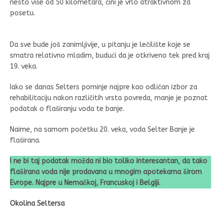
nešto više od 50 kilometara, čini je vrlo atraktivnom za
posetu.
Da sve bude još zanimljivije, u pitanju je lečilište koje se
smatra relativno mladim, budući da je otkriveno tek pred kraj
19. veka.
Iako se danas Selters pominje najpre kao odličan izbor za
rehabilitaciju nakon različitih vrsta povreda, manje je poznat
podatak o flaširanju voda te banje.
Naime, na samom početku 20. veka, voda Selter Banje je
flaširana.
I ne bi taj podatak možda ni bio toliko interesantan, da tako
flaširana voda nije prodavana u mnogim apotekama širom
Evrope. Najpre u Nemačkoj, Francuskoj i Belgiji.
Okolina Seltersa