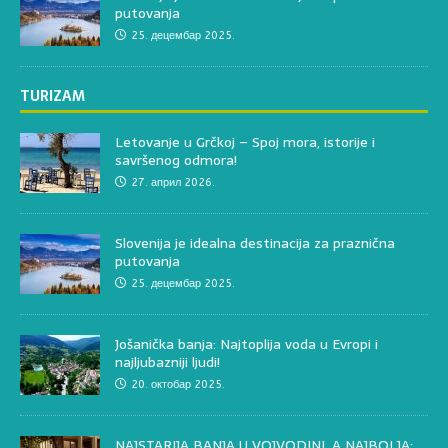
putovanja
25. децембар 2025.
TURIZAM
Letovanje u Grčkoj – Spoj mora, istorije i
savršenog odmora!
27. април 2026.
Slovenija je idealna destinacija za praznična
putovanja
25. децембар 2025.
Jošanička banja: Najtoplija voda u Evropi i
najljubazniji ljudi!
20. октобар 2025.
NAJSTARIJA BANJA U VOJVODINI, A NAJBOLJA: