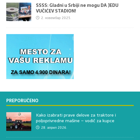
SSSS: Gladni u Srbiji ne mogu DA JEDU
VUČIĆEV STADION!
2. новембар 2025.
PREPORUČENO
Kako izabrati prave delove za traktore i
poljoprivredne mašine – vodič za kupce
28. април 2026.