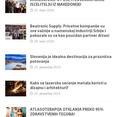
ISCELITELJU IZ MAKEDONIJE!
21. март 2026.
Beatronic Supply: Privatne kompanije su
sve važnije u namenskoj industriji Srbije i
pokazale su se kao pouzdan partner državi
20. март 2026.
Slovenija je idealna destinacija za praznična
putovanja
25. децембар 2025.
Kako se lasersko sečenje metala koristi u
dizajnu i arhitekturi?
23. децембар 2025.
ATLASOTERAPIJA OTKLANJA PREKO 95%
ZDRAVSTVENIH TEGOBA!