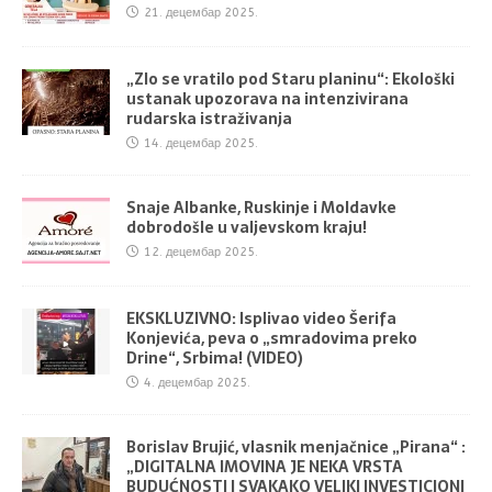
21. децембар 2025.
„Zlo se vratilo pod Staru planinu“: Ekološki
ustanak upozorava na intenzivirana
rudarska istraživanja
14. децембар 2025.
Snaje Albanke, Ruskinje i Moldavke
dobrodošle u valjevskom kraju!
12. децембар 2025.
EKSKLUZIVNO: Isplivao video Šerifa
Konjevića, peva o „smradovima preko
Drine“, Srbima! (VIDEO)
4. децембар 2025.
Borislav Brujić, vlasnik menjačnice „Pirana“ :
„DIGITALNA IMOVINA JE NEKA VRSTA
BUDUĆNOSTI I SVAKAKO VELIKI INVESTICIONI