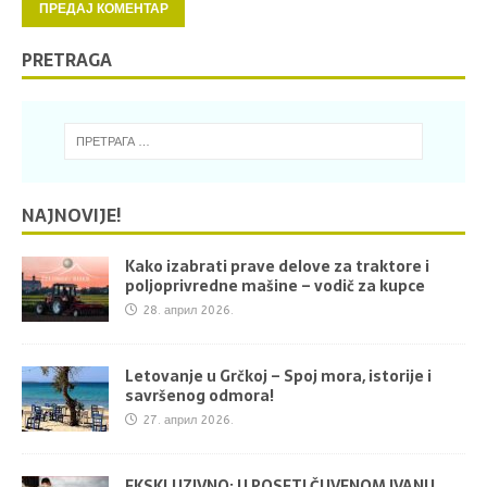
PRETRAGA
NAJNOVIJE!
Kako izabrati prave delove za traktore i
poljoprivredne mašine – vodič za kupce
28. април 2026.
Letovanje u Grčkoj – Spoj mora, istorije i
savršenog odmora!
27. април 2026.
EKSKLUZIVNO: U POSETI ČUVENOM IVANU