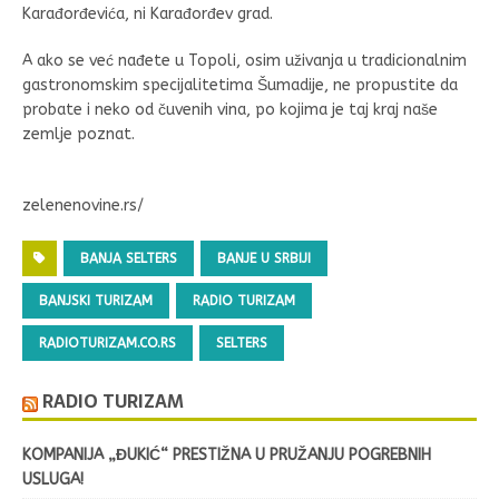
Karađorđevića, ni Karađorđev grad.
A ako se već nađete u Topoli, osim uživanja u tradicionalnim
gastronomskim specijalitetima Šumadije, ne propustite da
probate i neko od čuvenih vina, po kojima je taj kraj naše
zemlje poznat.
zelenenovine.rs/
BANJA SELTERS
BANJE U SRBIJI
BANJSKI TURIZAM
RADIO TURIZAM
RADIOTURIZAM.CO.RS
SELTERS
RADIO TURIZAM
KOMPANIJA „ĐUKIĆ“ PRESTIŽNA U PRUŽANJU POGREBNIH
USLUGA!