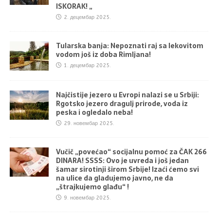
ISKORAK! „
2. децембар 2025.
Tularska banja: Nepoznati raj sa lekovitom
vodom još iz doba Rimljana!
1. децембар 2025.
Najčistije jezero u Evropi nalazi se u Srbiji:
Rgotsko jezero dragulj prirode, voda iz
peska i ogledalo neba!
29. новембар 2025.
Vučič „povećao“ socijalnu pomoć za ČAK 266
DINARA! SSSS: Ovo je uvreda i još jedan
šamar sirotinji širom Srbije! Izaći ćemo svi
na ulice da gladujemo javno, ne da
„štrajkujemo glađu“ !
9. новембар 2025.