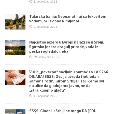
2. децембар 2025.
Tularska banja: Nepoznati raj sa lekovitom
vodom još iz doba Rimljana!
1. децембар 2025.
Najčistije jezero u Evropi nalazi se u Srbiji:
Rgotsko jezero dragulj prirode, voda iz
peska i ogledalo neba!
29. новембар 2025.
Vučič „povećao“ socijalnu pomoć za ČAK 266
DINARA! SSSS: Ovo je uvreda i još jedan
šamar sirotinji širom Srbije! Izaći ćemo svi
na ulice da gladujemo javno, ne da
„štrajkujemo glađu“ !
9. новембар 2025.
SSSS: Gladni u Srbiji ne mogu DA JEDU