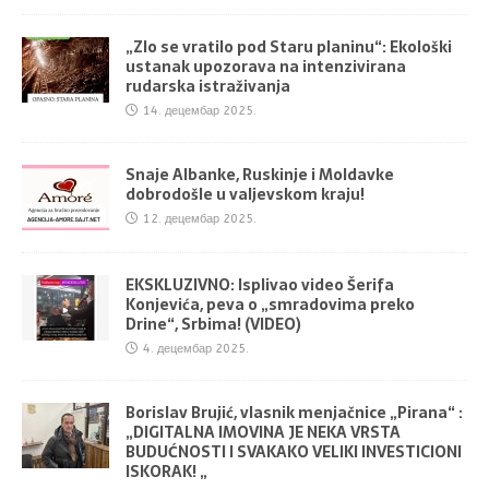
„Zlo se vratilo pod Staru planinu“: Ekološki
ustanak upozorava na intenzivirana
rudarska istraživanja
14. децембар 2025.
Snaje Albanke, Ruskinje i Moldavke
dobrodošle u valjevskom kraju!
12. децембар 2025.
EKSKLUZIVNO: Isplivao video Šerifa
Konjevića, peva o „smradovima preko
Drine“, Srbima! (VIDEO)
4. децембар 2025.
Borislav Brujić, vlasnik menjačnice „Pirana“ :
„DIGITALNA IMOVINA JE NEKA VRSTA
BUDUĆNOSTI I SVAKAKO VELIKI INVESTICIONI
ISKORAK! „