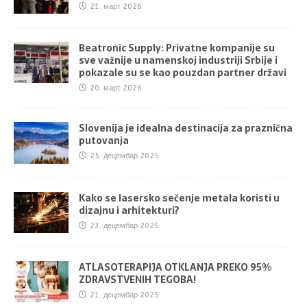
21. март 2026.
Beatronic Supply: Privatne kompanije su
sve važnije u namenskoj industriji Srbije i
pokazale su se kao pouzdan partner državi
20. март 2026.
Slovenija je idealna destinacija za praznična
putovanja
25. децембар 2025.
Kako se lasersko sečenje metala koristi u
dizajnu i arhitekturi?
23. децембар 2025.
ATLASOTERAPIJA OTKLANJA PREKO 95%
ZDRAVSTVENIH TEGOBA!
21. децембар 2025.