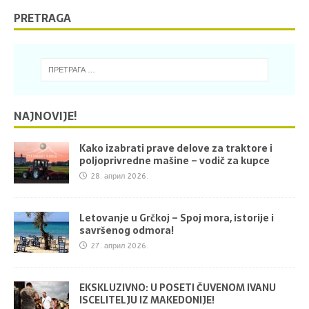
PRETRAGA
NAJNOVIJE!
Kako izabrati prave delove za traktore i
poljoprivredne mašine – vodič za kupce
28. април 2026.
Letovanje u Grčkoj – Spoj mora, istorije i
savršenog odmora!
27. април 2026.
EKSKLUZIVNO: U POSETI ČUVENOM IVANU
ISCELITELJU IZ MAKEDONIJE!