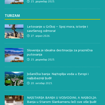
25. децембар 2025.
TURIZAM
Letovanje u Grčkoj – Spoj mora, istorije i
savršenog odmora!
27. април 2026.
Slovenija je idealna destinacija za praznična
putovanja
25. децембар 2025.
Jošanička banja: Najtoplija voda u Evropi i
najljubazniji ljudi!
20. октобар 2025.
NAJSTARIJA BANJA U VOJVODINI, A NAJBOLJA:
Banja u Starom Slankamenu leči sve više ljudi!