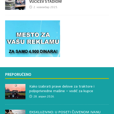
VUČIĆEV STADION!
2. новембар 2025.
PREPORUČENO
Kako izabrati prave delove za traktore i
poljoprivredne mašine – vodič za kupce
28. април 2026.
EKSKLUZIVNO: U POSETI ČUVENOM IVANU