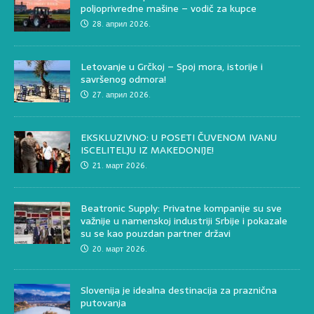
poljoprivredne mašine – vodič za kupce
28. април 2026.
Letovanje u Grčkoj – Spoj mora, istorije i
savršenog odmora!
27. април 2026.
EKSKLUZIVNO: U POSETI ČUVENOM IVANU
ISCELITELJU IZ MAKEDONIJE!
21. март 2026.
Beatronic Supply: Privatne kompanije su sve
važnije u namenskoj industriji Srbije i pokazale
su se kao pouzdan partner državi
20. март 2026.
Slovenija je idealna destinacija za praznična
putovanja