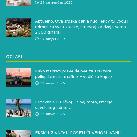
29. септембар 2025.
Aktuelno: Ova srpska banja nudi lekovitu vodu i
odmor za sve uzraste, smeštaj za dvoje samo
2.300 dinara!
19. август 2025.
OGLASI
Kako izabrati prave delove za traktore i
poljoprivredne mašine – vodič za kupce
28. април 2026.
Letovanje u Grčkoj – Spoj mora, istorije i
savršenog odmora!
27. април 2026.
EKSKLUZIVNO: U POSETI ČUVENOM IVANU