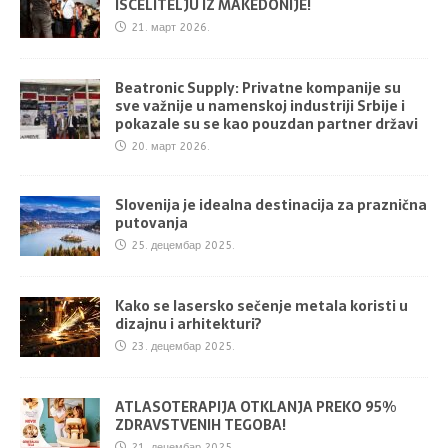
ISCELITELJU IZ MAKEDONIJE!
21. март 2026.
Beatronic Supply: Privatne kompanije su
sve važnije u namenskoj industriji Srbije i
pokazale su se kao pouzdan partner državi
20. март 2026.
Slovenija je idealna destinacija za praznična
putovanja
25. децембар 2025.
Kako se lasersko sečenje metala koristi u
dizajnu i arhitekturi?
23. децембар 2025.
ATLASOTERAPIJA OTKLANJA PREKO 95%
ZDRAVSTVENIH TEGOBA!
21. децембар 2025.