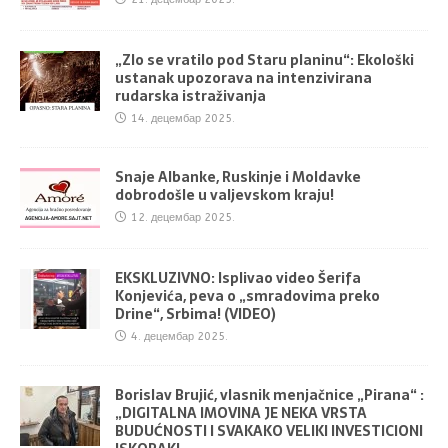
„Zlo se vratilo pod Staru planinu“: Ekološki
ustanak upozorava na intenzivirana
rudarska istraživanja
14. децембар 2025.
Snaje Albanke, Ruskinje i Moldavke
dobrodošle u valjevskom kraju!
12. децембар 2025.
EKSKLUZIVNO: Isplivao video Šerifa
Konjevića, peva o „smradovima preko
Drine“, Srbima! (VIDEO)
4. децембар 2025.
Borislav Brujić, vlasnik menjačnice „Pirana“ :
„DIGITALNA IMOVINA JE NEKA VRSTA
BUDUĆNOSTI I SVAKAKO VELIKI INVESTICIONI