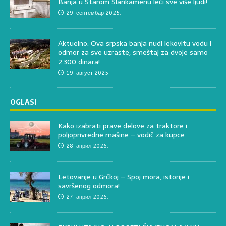
Banja u Starom Slankamenu leči sve više ljudi!
29. септембар 2025.
Aktuelno: Ova srpska banja nudi lekovitu vodu i
odmor za sve uzraste, smeštaj za dvoje samo
2.300 dinara!
19. август 2025.
OGLASI
Kako izabrati prave delove za traktore i
poljoprivredne mašine – vodič za kupce
28. април 2026.
Letovanje u Grčkoj – Spoj mora, istorije i
savršenog odmora!
27. април 2026.