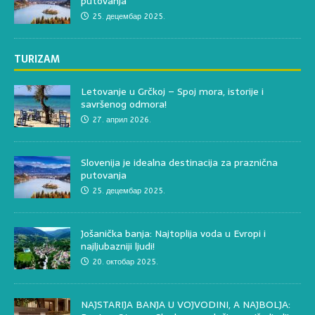
putovanja
25. децембар 2025.
TURIZAM
Letovanje u Grčkoj – Spoj mora, istorije i
savršenog odmora!
27. април 2026.
Slovenija je idealna destinacija za praznična
putovanja
25. децембар 2025.
Jošanička banja: Najtoplija voda u Evropi i
najljubazniji ljudi!
20. октобар 2025.
NAJSTARIJA BANJA U VOJVODINI, A NAJBOLJA: