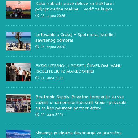
Kako izabrati prave delove za traktore i
poljoprivredne mašine – vodič za kupce
28. април 2026.
Letovanje u Grčkoj – Spoj mora, istorije i
savršenog odmora!
27. април 2026.
EKSKLUZIVNO: U POSETI ČUVENOM IVANU
ISCELITELJU IZ MAKEDONIJE!
21. март 2026.
Beatronic Supply: Privatne kompanije su sve
važnije u namenskoj industriji Srbije i pokazale
su se kao pouzdan partner državi
20. март 2026.
Slovenija je idealna destinacija za praznična