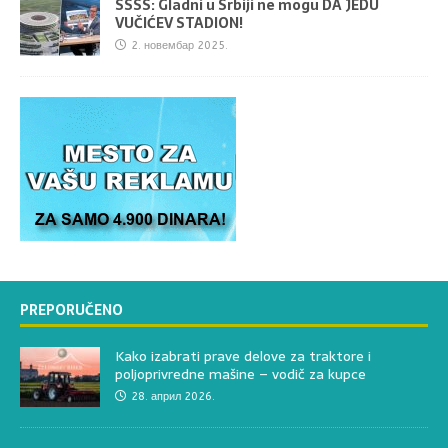
SSSS: Gladni u Srbiji ne mogu DA JEDU
VUČIĆEV STADION!
2. новембар 2025.
PREPORUČENO
Kako izabrati prave delove za traktore i
poljoprivredne mašine – vodič za kupce
28. април 2026.