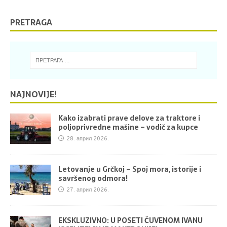
PRETRAGA
NAJNOVIJE!
Kako izabrati prave delove za traktore i
poljoprivredne mašine – vodič za kupce
28. април 2026.
Letovanje u Grčkoj – Spoj mora, istorije i
savršenog odmora!
27. април 2026.
EKSKLUZIVNO: U POSETI ČUVENOM IVANU