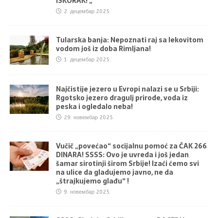
ISKORAK! „
2. децембар 2025.
Tularska banja: Nepoznati raj sa lekovitom
vodom još iz doba Rimljana!
1. децембар 2025.
Najčistije jezero u Evropi nalazi se u Srbiji:
Rgotsko jezero dragulj prirode, voda iz
peska i ogledalo neba!
29. новембар 2025.
Vučič „povećao“ socijalnu pomoć za ČAK 266
DINARA! SSSS: Ovo je uvreda i još jedan
šamar sirotinji širom Srbije! Izaći ćemo svi
na ulice da gladujemo javno, ne da
„štrajkujemo glađu“ !
9. новембар 2025.