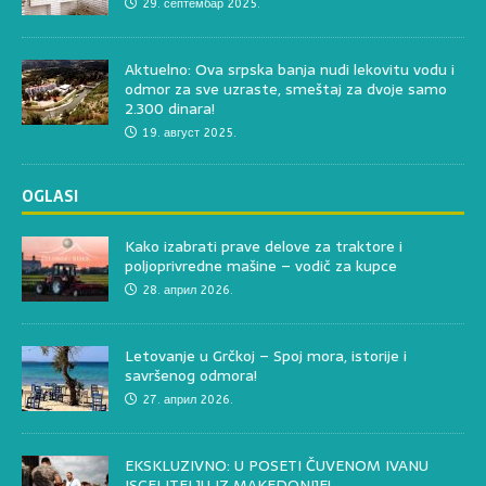
29. септембар 2025.
Aktuelno: Ova srpska banja nudi lekovitu vodu i
odmor za sve uzraste, smeštaj za dvoje samo
2.300 dinara!
19. август 2025.
OGLASI
Kako izabrati prave delove za traktore i
poljoprivredne mašine – vodič za kupce
28. април 2026.
Letovanje u Grčkoj – Spoj mora, istorije i
savršenog odmora!
27. април 2026.
EKSKLUZIVNO: U POSETI ČUVENOM IVANU
ISCELITELJU IZ MAKEDONIJE!