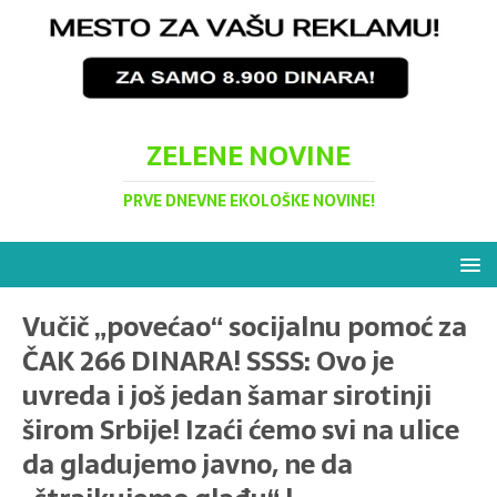
ZELENE NOVINE
PRVE DNEVNE EKOLOŠKE NOVINE!
Vučič „povećao“ socijalnu pomoć za
ČAK 266 DINARA! SSSS: Ovo je
uvreda i još jedan šamar sirotinji
širom Srbije! Izaći ćemo svi na ulice
da gladujemo javno, ne da