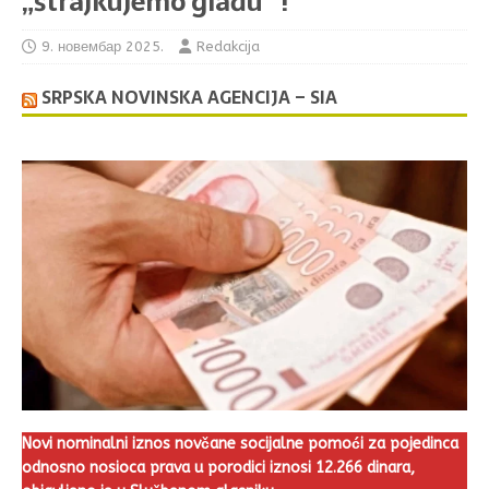
„štrajkujemo glađu“ !
9. новембар 2025.
Redakcija
SRPSKA NOVINSKA AGENCIJA – SIA
Novi nominalni iznos novčane socijalne pomoći za pojedinca
odnosno nosioca prava u porodici iznosi 12.266 dinara,