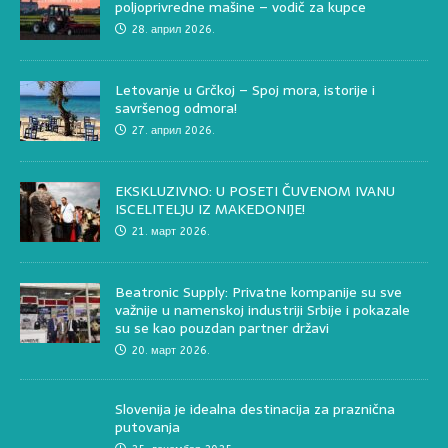
poljoprivredne mašine – vodič za kupce
28. април 2026.
Letovanje u Grčkoj – Spoj mora, istorije i
savršenog odmora!
27. април 2026.
EKSKLUZIVNO: U POSETI ČUVENOM IVANU
ISCELITELJU IZ MAKEDONIJE!
21. март 2026.
Beatronic Supply: Privatne kompanije su sve
važnije u namenskoj industriji Srbije i pokazale
su se kao pouzdan partner državi
20. март 2026.
Slovenija je idealna destinacija za praznična
putovanja