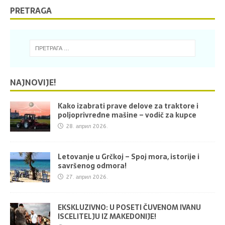
PRETRAGA
NAJNOVIJE!
Kako izabrati prave delove za traktore i
poljoprivredne mašine – vodič za kupce
28. април 2026.
Letovanje u Grčkoj – Spoj mora, istorije i
savršenog odmora!
27. април 2026.
EKSKLUZIVNO: U POSETI ČUVENOM IVANU
ISCELITELJU IZ MAKEDONIJE!