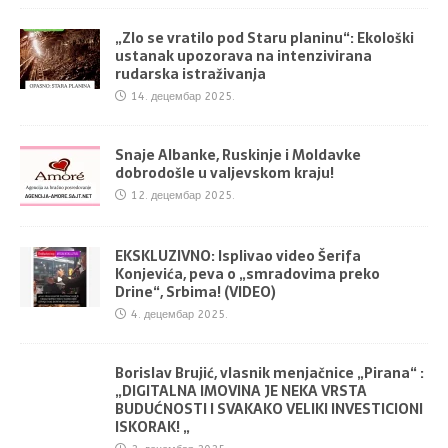
„Zlo se vratilo pod Staru planinu“: Ekološki
ustanak upozorava na intenzivirana
rudarska istraživanja
14. децембар 2025.
Snaje Albanke, Ruskinje i Moldavke
dobrodošle u valjevskom kraju!
12. децембар 2025.
EKSKLUZIVNO: Isplivao video Šerifa
Konjevića, peva o „smradovima preko
Drine“, Srbima! (VIDEO)
4. децембар 2025.
Borislav Brujić, vlasnik menjačnice „Pirana“ :
„DIGITALNA IMOVINA JE NEKA VRSTA
BUDUĆNOSTI I SVAKAKO VELIKI INVESTICIONI
ISKORAK! „