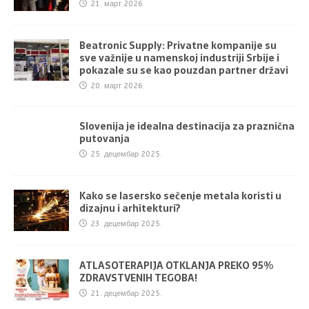
21. март 2026.
Beatronic Supply: Privatne kompanije su
sve važnije u namenskoj industriji Srbije i
pokazale su se kao pouzdan partner državi
20. март 2026.
Slovenija je idealna destinacija za praznična
putovanja
25. децембар 2025.
Kako se lasersko sečenje metala koristi u
dizajnu i arhitekturi?
23. децембар 2025.
ATLASOTERAPIJA OTKLANJA PREKO 95%
ZDRAVSTVENIH TEGOBA!
21. децембар 2025.