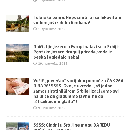
2. децембар 2025.
Tularska banja: Nepoznati raj sa lekovitom
vodom još iz doba Rimljana!
1. децембар 2025.
Najčistije jezero u Evropi nalazi se u Srbiji:
Rgotsko jezero dragulj prirode, voda iz
peska i ogledalo neba!
29. новембар 2025.
Vučič „povećao“ socijalnu pomoć za ČAK 266
DINARA! SSSS: Ovo je uvreda i još jedan
šamar sirotinji širom Srbije! Izaći ćemo svi
na ulice da gladujemo javno, ne da
„štrajkujemo glađu“ !
9. новембар 2025.
SSSS: Gladni u Srbiji ne mogu DA JEDU