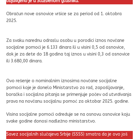
objavljeno je u Službenom glasniku.
Obračun nove osnovice vršiće se za period od 1. oktobra
2025.
Za svaku narednu odraslu osobu u porodici iznos novčane
socijalne pomoći je 6.133 dinara ili u visini 0,5 od osnovice,
dok je za dete do 18 godina taj iznos u visini 0,3 od osnovice
ili 3.680,00 dinara.
Ovo rešenje o nominalnim iznosima novčane socijalne
pomoći koje je donelo Ministarstvo za rad, zapošljavanje,
boračka i socijalna pitanja se primenjuje počev od utvrđivanja
prava na novčanu socijalnu pomoć za oktobar 2025. godine.
Visina socijalne pomoći određuje se na osnovu osnovice koju
svake godine donosi nadležno ministarstvo.
Savez socijalnih slučajeva Srbije (SSSS) smatra da je ovo još