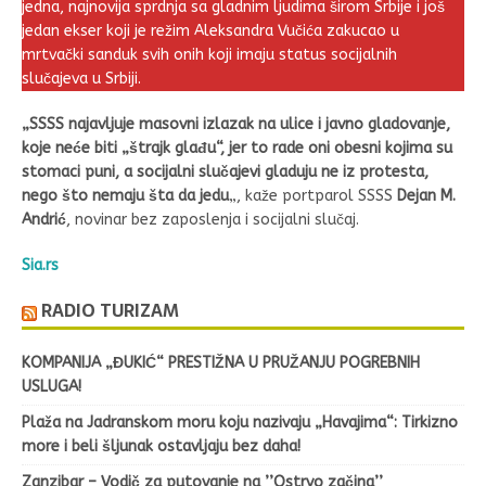
jedna, najnovija sprdnja sa gladnim ljudima širom Srbije i još
jedan ekser koji je režim Aleksandra Vučića zakucao u
mrtvački sanduk svih onih koji imaju status socijalnih
slučajeva u Srbiji.
„SSSS najavljuje masovni izlazak na ulice i javno gladovanje,
koje neće biti „štrajk glađu“, jer to rade oni obesni kojima su
stomaci puni, a socijalni slučajevi gladuju ne iz protesta,
nego što nemaju šta da jedu
„, kaže portparol SSSS
Dejan M.
Andrić
, novinar bez zaposlenja i socijalni slučaj.
Sia.rs
RADIO TURIZAM
KOMPANIJA „ĐUKIĆ“ PRESTIŽNA U PRUŽANJU POGREBNIH
USLUGA!
Plaža na Jadranskom moru koju nazivaju „Havajima“: Tirkizno
more i beli šljunak ostavljaju bez daha!
Zanzibar – Vodič za putovanje na ’’Ostrvo začina’’