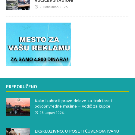
VUČIĆEV STADION!
2. новембар 2025.
PREPORUČENO
Kako izabrati prave delove za traktore i
poljoprivredne mašine – vodič za kupce
28. април 2026.
EKSKLUZIVNO: U POSETI ČUVENOM IVANU