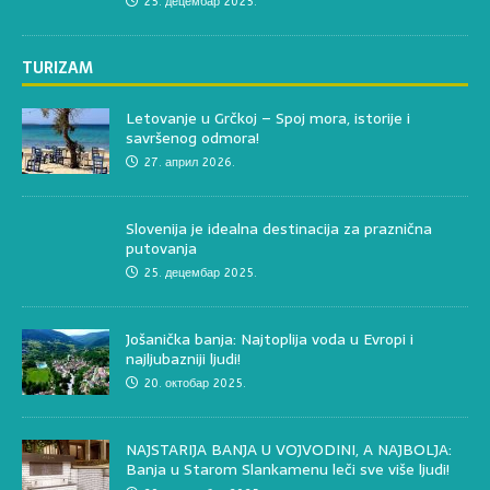
25. децембар 2025.
TURIZAM
Letovanje u Grčkoj – Spoj mora, istorije i
savršenog odmora!
27. април 2026.
Slovenija je idealna destinacija za praznična
putovanja
25. децембар 2025.
Jošanička banja: Najtoplija voda u Evropi i
najljubazniji ljudi!
20. октобар 2025.
NAJSTARIJA BANJA U VOJVODINI, A NAJBOLJA:
Banja u Starom Slankamenu leči sve više ljudi!