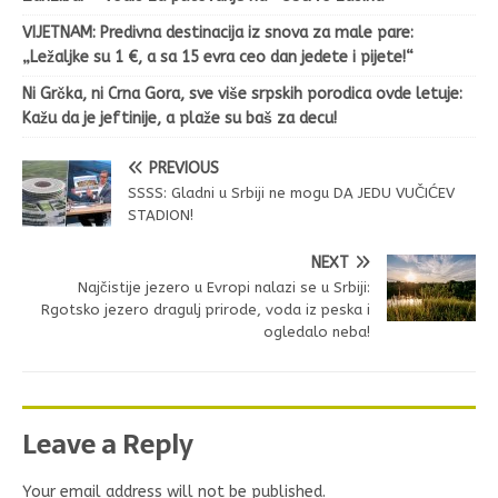
VIJETNAM: Predivna destinacija iz snova za male pare:
„Ležaljke su 1 €, a sa 15 evra ceo dan jedete i pijete!“
Ni Grčka, ni Crna Gora, sve više srpskih porodica ovde letuje:
Kažu da je jeftinije, a plaže su baš za decu!
PREVIOUS
SSSS: Gladni u Srbiji ne mogu DA JEDU VUČIĆEV
STADION!
NEXT
Najčistije jezero u Evropi nalazi se u Srbiji:
Rgotsko jezero dragulj prirode, voda iz peska i
ogledalo neba!
Leave a Reply
Your email address will not be published.